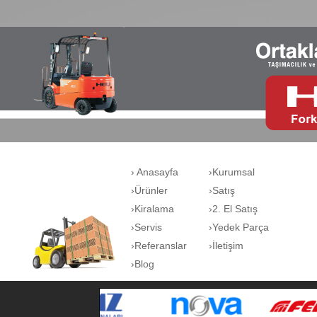
› Anasayfa
›Kurumsal
›Ürünler
›Satış
›Kiralama
›2. El Satış
›Servis
›Yedek Parça
›Referanslar
›İletişim
›Blog