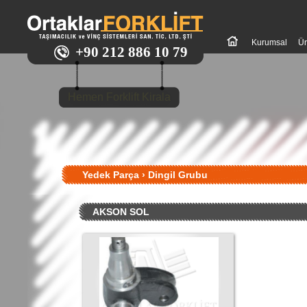
Kurumsal
Ür
+90 212 886 10 79
Hemen Forklift Kirala
Yedek Parça
›
Dingil Grubu
AKSON SOL