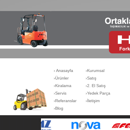
› Anasayfa
›Kurumsal
›Ürünler
›Satış
›Kiralama
›2. El Satış
›Servis
›Yedek Parça
›Referanslar
›İletişim
›Blog