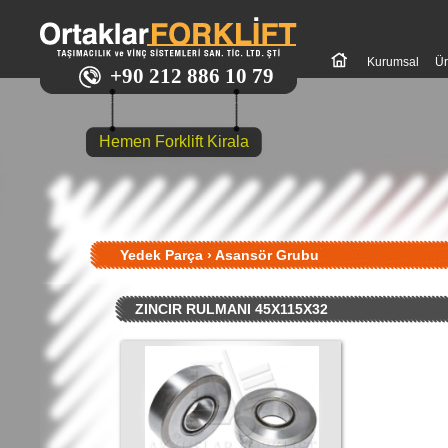
Kurumsal
Ür
+90 212 886 10 79
Hemen Forklift Kirala
Yedek Parça
›
Asansör Grubu
ZINCIR RULMANI 45X115X32