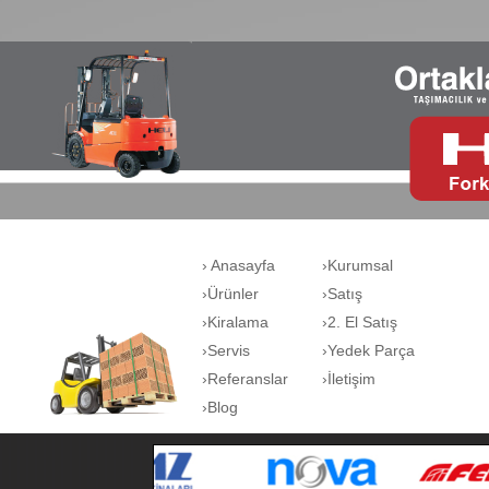
› Anasayfa
›Kurumsal
›Ürünler
›Satış
›Kiralama
›2. El Satış
›Servis
›Yedek Parça
›Referanslar
›İletişim
›Blog