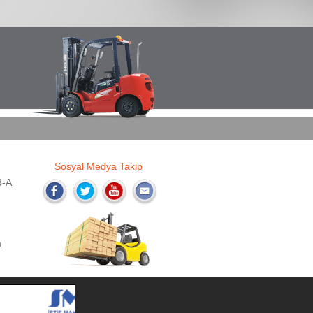
Sosyal Medya Takip
3-A
m