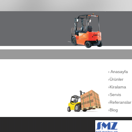
› Anasayfa
›Ürünler
›Kiralama
›Servis
›Referanslar
›Blog