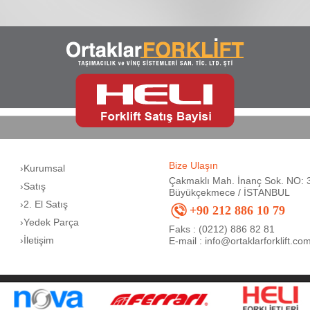
Bize Ulaşın
›Kurumsal
Çakmaklı Mah. İnanç Sok. NO: 
›Satış
Büyükçekmece / İSTANBUL
›2. El Satış
+90 212 886 10 79
›Yedek Parça
Faks : (0212) 886 82 81
›İletişim
E-mail :
info@ortaklarforklift.co