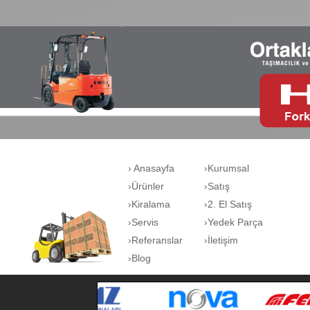
› Anasayfa
›Kurumsal
›Ürünler
›Satış
›Kiralama
›2. El Satış
›Servis
›Yedek Parça
›Referanslar
›İletişim
›Blog