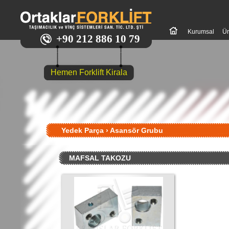
Kurumsal
Ür
+90 212 886 10 79
Hemen Forklift Kirala
Yedek Parça
›
Asansör Grubu
MAFSAL TAKOZU