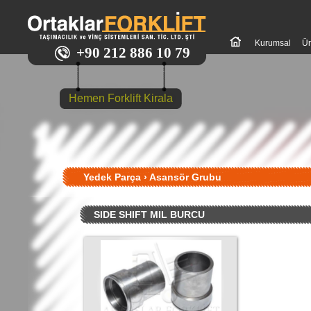
Kurumsal
Ür
+90 212 886 10 79
Hemen Forklift Kirala
Yedek Parça
›
Asansör Grubu
SIDE SHIFT MIL BURCU