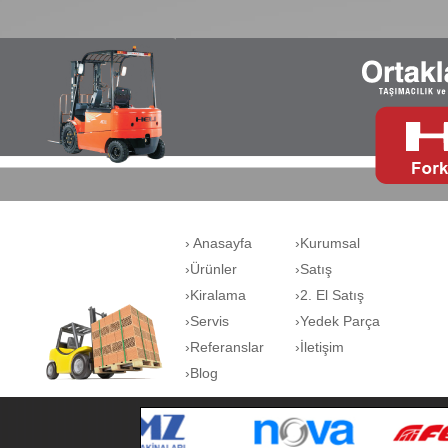
› Anasayfa
›Kurumsal
›Ürünler
›Satış
›Kiralama
›2. El Satış
›Servis
›Yedek Parça
›Referanslar
›İletişim
›Blog