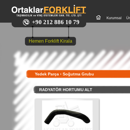
Kurumsal
Ür
+90 212 886 10 79
Hemen Forklift Kirala
Yedek Parça
›
Soğutma Grubu
RADYATÖR HORTUMU ALT