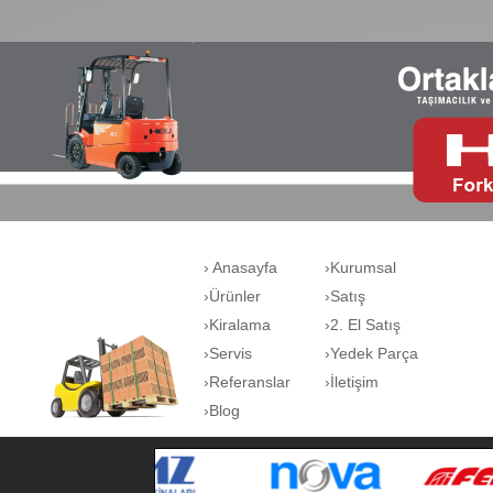
› Anasayfa
›Kurumsal
›Ürünler
›Satış
›Kiralama
›2. El Satış
›Servis
›Yedek Parça
›Referanslar
›İletişim
›Blog