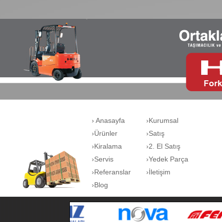
› Anasayfa
›Kurumsal
›Ürünler
›Satış
›Kiralama
›2. El Satış
›Servis
›Yedek Parça
›Referanslar
›İletişim
›Blog