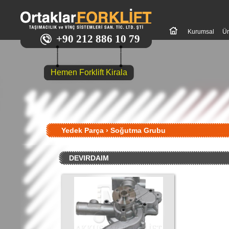
Kurumsal
Ür
+90 212 886 10 79
Hemen Forklift Kirala
Yedek Parça
›
Soğutma Grubu
DEVIRDAIM