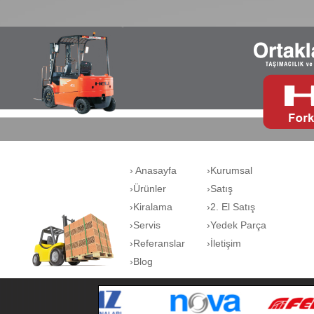
› Anasayfa
›Kurumsal
›Ürünler
›Satış
›Kiralama
›2. El Satış
›Servis
›Yedek Parça
›Referanslar
›İletişim
›Blog