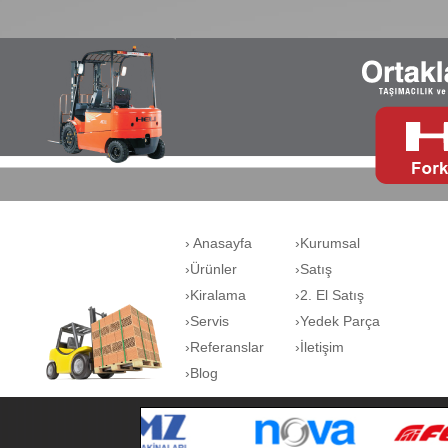
› Anasayfa
›Kurumsal
›Ürünler
›Satış
›Kiralama
›2. El Satış
›Servis
›Yedek Parça
›Referanslar
›İletişim
›Blog