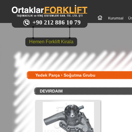
Kurumsal
Ür
+90 212 886 10 79
Hemen Forklift Kirala
Yedek Parça
›
Soğutma Grubu
DEVIRDAIM