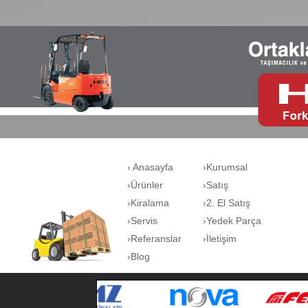
› Anasayfa
›Kurumsal
›Ürünler
›Satış
›Kiralama
›2. El Satış
›Servis
›Yedek Parça
›Referanslar
›İletişim
›Blog