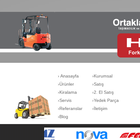
› Anasayfa
›Kurumsal
›Ürünler
›Satış
›Kiralama
›2. El Satış
›Servis
›Yedek Parça
›Referanslar
›İletişim
›Blog