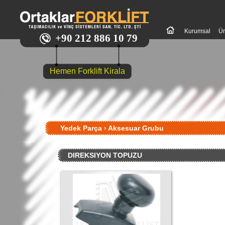
Kurumsal
Ür
+90 212 886 10 79
Hemen Forklift Kirala
Yedek Parça
›
Aksesuar Grubu
DIREKSIYON TOPUZU