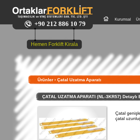
Kurumsal
Ür
+90 212 886 10 79
Hemen Forklift Kirala
Ürünler
›
Çatal Uzatma Aparatı
ÇATAL UZATMA APARATI (NL-3KR57) Detaylı B
Çatal geniş
çatal uzunl