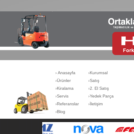
› Anasayfa
›Kurumsal
›Ürünler
›Satış
›Kiralama
›2. El Satış
›Servis
›Yedek Parça
›Referanslar
›İletişim
›Blog