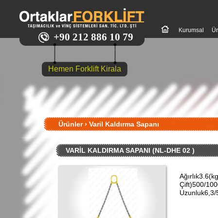
Kurumsal
Ür
+90 212 886 10 79
Hemen Forklift Kirala
Ürünler
›
Varil Kaldırma Sapanı
VARİL KALDIRMA SAPANI (NL-DHE 02 )
Ağırlık3.6(
Çift)500/10
Uzunluk6,3