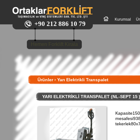
Kurumsal
Ür
+90 212 886 10 79
Hemen Forklift Kirala
Ürünler
›
Yarı Elektrikli Transpalet
YARI ELEKTRİKLİ TRANSPALET (NL-SEPT 15 
Kapasite150
mesafesi93
tekerlek80x