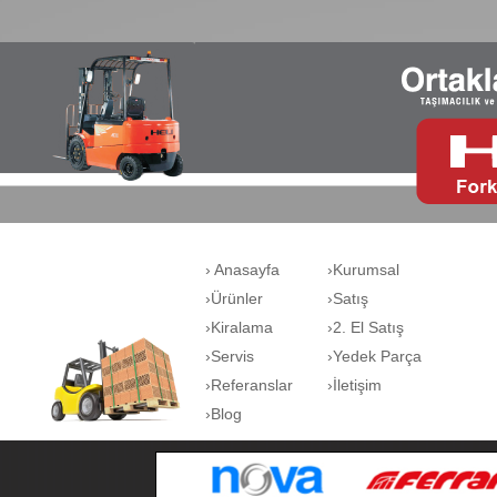
› Anasayfa
›Kurumsal
›Ürünler
›Satış
›Kiralama
›2. El Satış
›Servis
›Yedek Parça
›Referanslar
›İletişim
›Blog