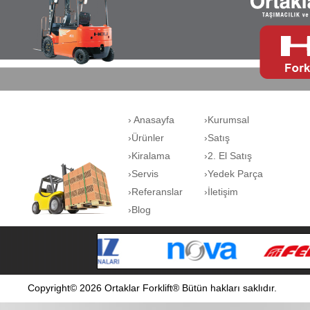
› Anasayfa
›Kurumsal
›Ürünler
›Satış
›Kiralama
›2. El Satış
›Servis
›Yedek Parça
›Referanslar
›İletişim
›Blog
Copyright© 2026 Ortaklar Forklift® Bütün hakları saklıdır.