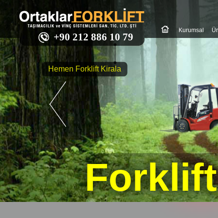
Kurumsal
Ür
+90 212 886 10 79
Hemen Forklift Kirala
Forklif