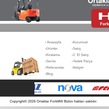
› Anasayfa
›Kurumsal
›Ürünler
›Satış
›Kiralama
›2. El Satış
›Servis
›Yedek Parça
›Referanslar
›İletişim
›Blog
Copyright© 2026 Ortaklar Forklift® Bütün hakları saklıdır.