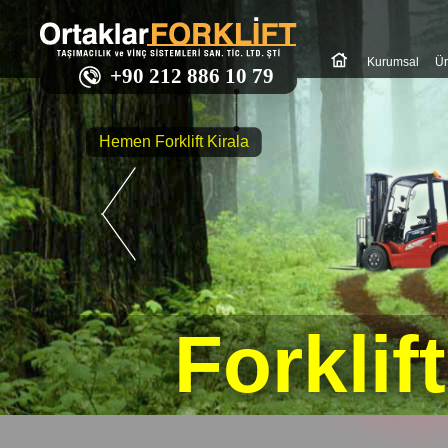
Kurumsal
Ür
+90 212 886 10 79
Hemen Forklift Kirala
Forklif